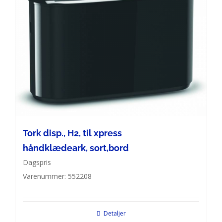
Tork disp., H2, til xpress
håndklædeark, sort,bord
Dagspris
Varenummer: 552208
Detaljer