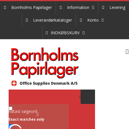
Skip
Bornholms Papirlager
Information
Levering
to
content
Leverandørkataloger
Konto
INDKØBSKURV
Search
Exact matches only