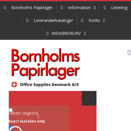
Skip
Bornholms Papirlager
Information
Levering
to
content
Leverandørkataloger
Konto
INDKØBSKURV
Search
Exact matches only