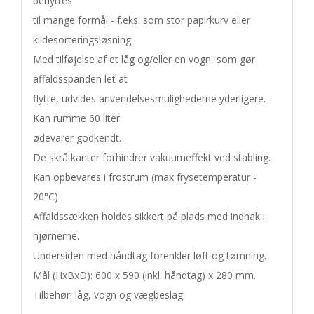
benyttes 

til mange formål - f.eks. som stor papirkurv eller 
kildesorteringsløsning.

Med tilføjelse af et låg og/eller en vogn, som gør 
affaldsspanden let at 

flytte, udvides anvendelsesmulighederne yderligere. 

Kan rumme 60 liter. 

ødevarer godkendt. 

De skrå kanter forhindrer vakuumeffekt ved stabling.

Kan opbevares i frostrum (max frysetemperatur - 
20°C) 

Affaldssækken holdes sikkert på plads med indhak i 
hjørnerne. 

Undersiden med håndtag forenkler løft og tømning. 

Mål (HxBxD): 600 x 590 (inkl. håndtag) x 280 mm. 
