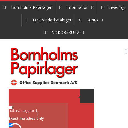
Skip
Bornholms Papirlager
Information
Levering
to
content
Leverandørkataloger
Konto
INDKØBSKURV
Search
Exact matches only