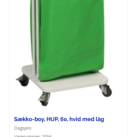
Sækko-boy, HUP, 60, hvid med låg
Dagspris
Varenummer: 2056