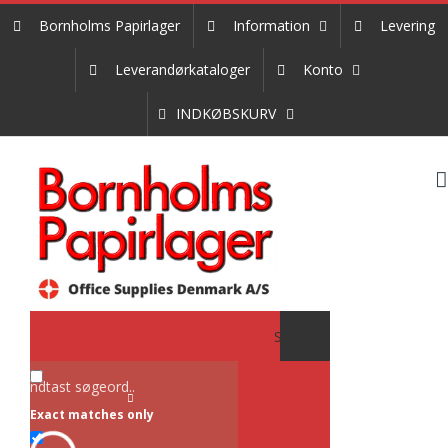
Skip
Bornholms Papirlager
Information
Levering
to
content
Leverandørkataloger
Konto
INDKØBSKURV
Search
Exact matches only