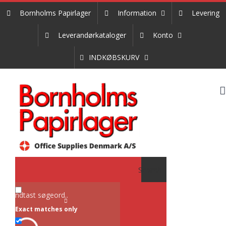
Skip
Bornholms Papirlager
Information
Levering
to
content
Leverandørkataloger
Konto
INDKØBSKURV
Search
Exact matches only